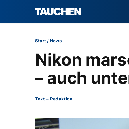
Start
/
News
Nikon mars
– auch unt
Text
–
Redaktion