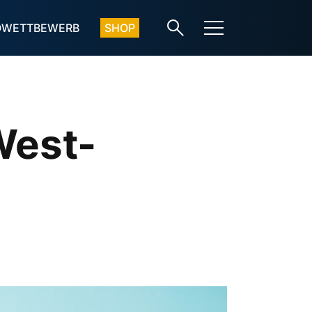
OWETTBEWERB
SHOP
West-