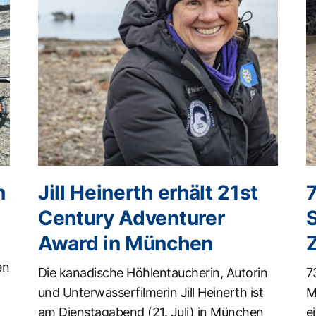
n
Jill Heinerth erhält 21st
Century Adventurer
Award in München
en
Die kanadische Höhlentaucherin, Autorin
7
und Unterwasserfilmerin Jill Heinerth ist
M
am Dienstagabend (21. Juli) in München
e