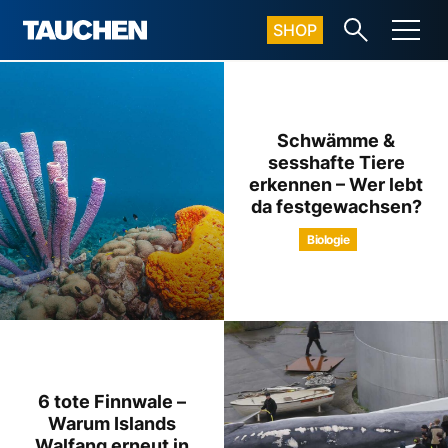
SHOP
Schwämme &
sesshafte Tiere
erkennen – Wer lebt
da festgewachsen?
Biologie
6 tote Finnwale –
Warum Islands
Walfang erneut in