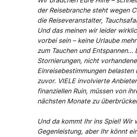
Wir brauchen Eure Hilfe – schne
der Reisebranche steht wegen C
die Reiseveranstalter, Tauchsafa
Und das meinen wir leider wirkli
vorbei sein – keine Urlaube meh
zum Tauchen und Entspannen… D
Stornierungen, nicht vorhanden
Einreisebestimmungen belasten 
zuvor. VIELE involvierte Anbiete
finanziellen Ruin, müssen von i
nächsten Monate zu überbrücke
Und da kommt Ihr ins Spiel! Wir 
Gegenleistung, aber Ihr könnt ein