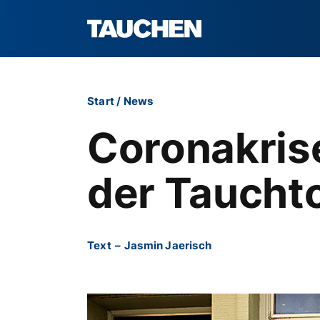
Start
/
News
Coronakrise
der Taucht
Text
–
Jasmin Jaerisch