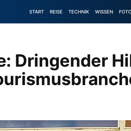
START
REISE
TECHNIK
WISSEN
FOT
: Dringender Hi
ourismusbranch