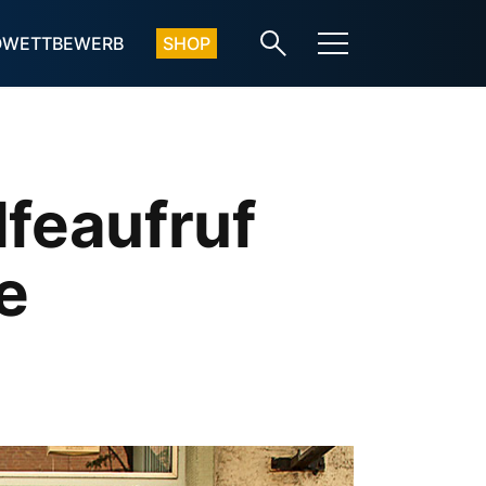
OWETTBEWERB
SHOP
lfeaufruf
e