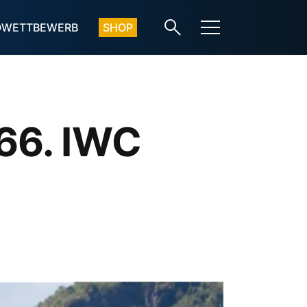
OWETTBEWERB
SHOP
66. IWC