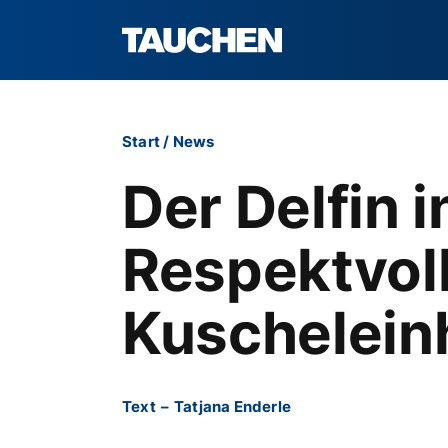
Start
/
News
Der Delfin i
Respektvoll
Kuschelein
Text
–
Tatjana Enderle