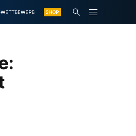
OWETTBEWERB
SHOP
e:
t