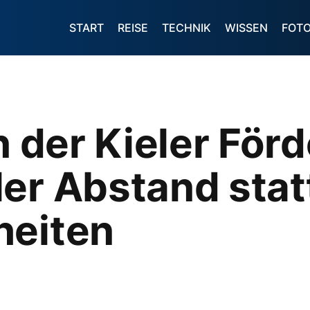
START
REISE
TECHNIK
WISSEN
FOT
n der Kieler Förd
er Abstand stat
heiten