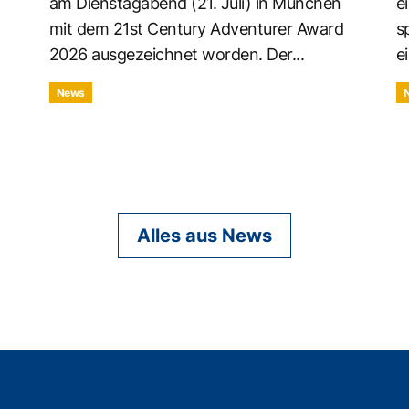
am Dienstagabend (21. Juli) in München
e
mit dem 21st Century Adventurer Award
s
2026 ausgezeichnet worden. Der...
ei
News
Alles aus News