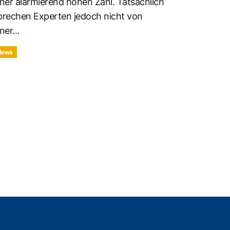
iner alarmierend hohen Zahl. Tatsächlich
prechen Experten jedoch nicht von
ner...
News