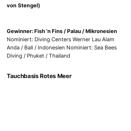
Holger Schmoldt gewinnt mit seiner Basis am
beliebten Kreidesee Hemmoor den Preis für
die beste Tauchbasis in Deutschland,
Österreich und der Schweiz. (Foto: Stefan
von Stengel)
Gewinner: Tauchbasis Kreidesee / Hemmoor /
Deutschland
Nominiert: Atlantis Qualidive /
Österreich Nominiert: Divecenter Under
Pressure / Attersee / Österreich
Safariboot