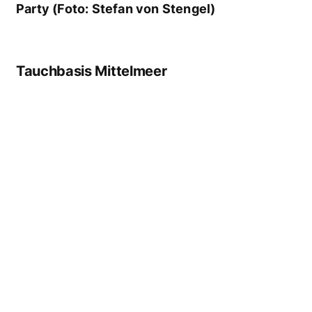
Lily und Werner Lau freuen sich gemeinsam
mit Basisleiterin Sylvie Maisen über die
Auszeichnung. (Foto: Stefan von Stengel)
Gewinner: Diving Centers Werner Lau /
Fuerteventura / Spanien
Nominiert: Manta
Diving Center / Madeira / Portugal Nominiert:
Madeira Diving Center / Madeira / Portugal
Tauchbasis Karibik