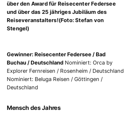
Ghost Fishing – die technischen Taucher
befreien unsere Ozeane von
Geistesnetzen (Foto: Stefan von Stengel)
Der Spendenerlös aus dem Verkauf der
Eintrittskarten in Höhe von 3.500 Euro ging in
diesem Jahr an Ghost Fishing
www.ghostfishing.org
. Niederländische
Taucher haben die gemeinnützige Organisation
gegründet und es sich zum Auftrag gemacht,
Geisternetze aus unseren Meeren zu
entfernen.