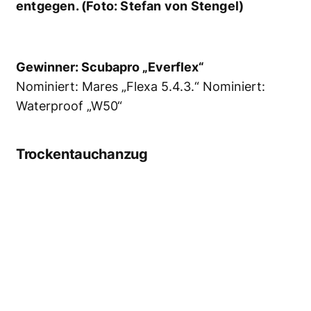
Gewinner: Waterproof „EX2“
Nominiert: Scubapro „Everdry 4“ Nominiert:
Scubaforce „Expedition“
Tauchlampe
Sehr zufrieden – Marcel Steinmeier nimmt
den Preis für Mares entgegen. (Foto: Stefan
von Stengel)