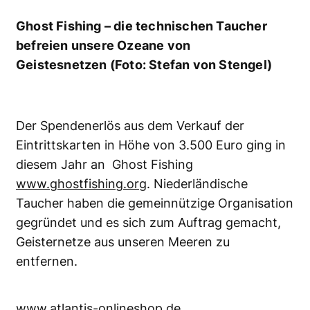
73 Haisichtungen vor
Sydney: Warum die
Zahlen täuschen
73 Haisichtungen in nur zwei
Tagen – die Meldung aus
Sydney klingt zunächst nach
einer alarmierend hohen Zahl.
Tatsächlich sprechen Experten
jedoch nicht von einer...
News