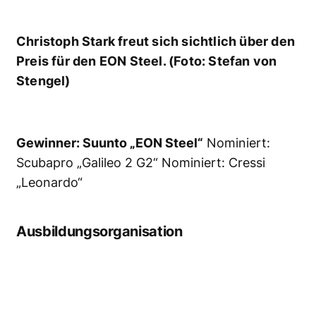
Großartige Stimmung beim 20ten TAUCHEN-
Award mit anschließender After-Show-
Party (Foto: Stefan von Stengel)
Tauchbasis Mittelmeer