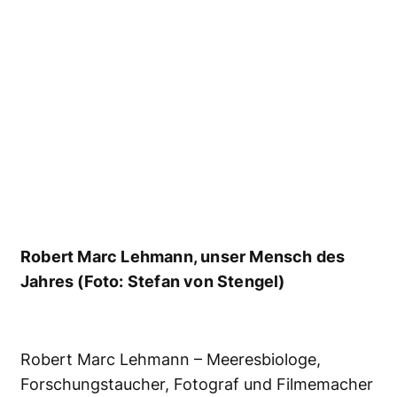
www.atlantis-onlineshop.de
WEITERLESEN
KI warnt vor gefährlichen
Vibrionen in der Ostsee
Die Ostsee zählt inzwischen zu
den europäischen Regionen
mit dem höchsten Risiko für
Infektionen durch das
Meeresbakterium Vibrio
vulnificus. Forschern des
Leibniz-Instituts für
Ostseeforschung
Warnemünde...