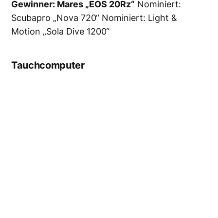
Auch dieses Jahr konnten Mark Spiers und
Thomas Sobotta für Padi den Preis für die
beste Tauchausbildungsorganisation
entgegennehmen! (Foto: Stefan von
Stengel)
Gewinner: PADI
Nominiert: SSI
Nominiert: VDST