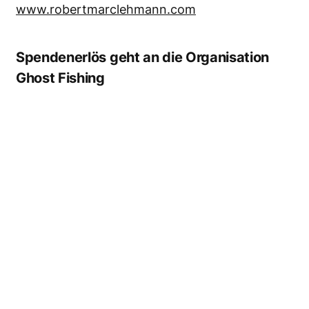
News
Jill Heinerth erhält 21st
Century Adventurer
Award in München
Die kanadische
Höhlentaucherin, Autorin und
Unterwasserfilmerin Jill
Heinerth ist am Dienstagabend
(21. Juli) in München mit dem
21st Century Adventurer
Award 2026 ausgezeichnet
worden. Der...
News