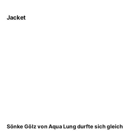
Sönke Gölz von Aqua Lung durfte sich gleich
zweimal freuen – er nahm nicht nur den Preis
für das Axiom i3, sondern auch den Preis für
den Apeks XTX 200 entgegen! (Foto: Stefan
von Stengel)
Gewinner: Aqua Lung „Axiom i3“
Nominiert:
Mares „Dragon MRS PLUS“ Nominiert: Apeks