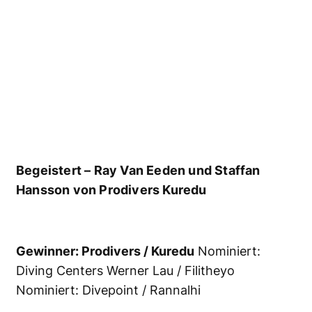
Sandra Bierau und Jens Weckert haben sich
riesig über ihren bronzenen Delfin gefreut.
(Foto: Stefan von Stengel)
Gewinner: Coraya Divers / Marsa Alam /
Ägypten
Nominiert: Extra Divers Makadi Bay /
Ägypten Nominiert: James & Mac Diving
Center / Hurghada / Ägypten