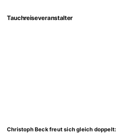
Forschungstaucher, Fotograf und Filmemacher
www.robertmarclehmann.com
Spendenerlös geht an die Organisation
Ghost Fishing