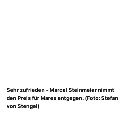
Christoph Stark freut sich sichtlich über den
Preis für den EON Steel. (Foto: Stefan von
Stengel)
Gewinner: Suunto „EON Steel“
Nominiert:
Scubapro „Galileo 2 G2“ Nominiert: Cressi
„Leonardo“
Ausbildungsorganisation