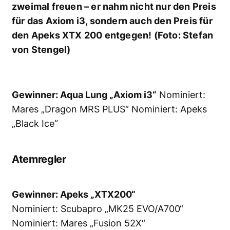
„Black Ice“
Atemregler
Gewinner: Apeks „XTX200“
Nominiert: Scubapro „MK25 EVO/A700“
Nominiert: Mares „Fusion 52X“
Nass- und Halbtrockenanzug
Tina Kopseel nahm den Award für Scubapro