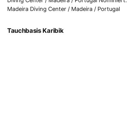
Tauchbasis Indopazifik
Basisinhaberin Tova Bornovski und ihre