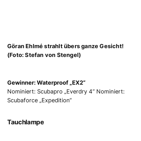
Gewinner: Mares „EOS 20Rz“
Nominiert:
Scubapro „Nova 720“ Nominiert: Light &
Motion „Sola Dive 1200“
Tauchcomputer