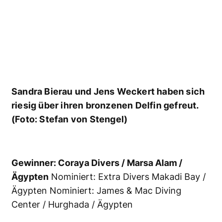
Mahmoud Abd El Hady – „We are the best!“
(Foto: Stefan von Stengel)
Gewinner: Longimanus / Rotes Meer
Nominiert: Seven7Seas / Rotes Meer