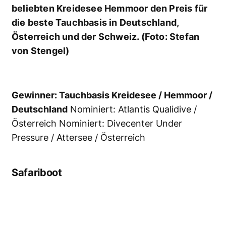
Christoph Beck freut sich gleich doppelt:
über den Award für Reisecenter Federsee
und über das 25 jähriges Jubiläum des
Reiseveranstalters!(Foto: Stefan von
Stengel)
Gewinner: Reisecenter Federsee / Bad
Buchau / Deutschland
Nominiert: Orca by
Explorer Fernreisen / Rosenheim / Deutschland
Nominiert: Beluga Reisen / Göttingen /
Deutschland
Mensch des Jahres