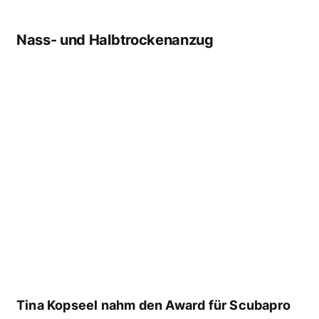
entgegen. (Foto: Stefan von Stengel)
Gewinner: Scubapro „Everflex“
Nominiert: Mares „Flexa 5.4.3.“ Nominiert:
Waterproof „W50“
Trockentauchanzug
Göran Ehlmé strahlt übers ganze Gesicht!
(Foto: Stefan von Stengel)