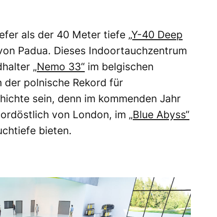
efer als der 40 Meter tiefe
„Y-40 Deep
he von Padua. Dieses Indoortauchzentrum
dhalter
„Nemo 33“
im belgischen
 der polnische Rekord für
hichte sein, denn
im kommenden Jahr
 nordöstlich von London, im
„Blue Abyss“
chtiefe bieten.