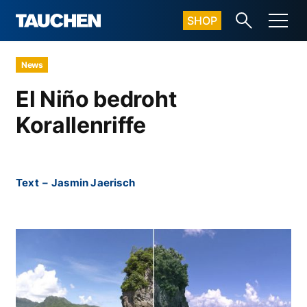
SHOP
News
El Niño bedroht
Korallenriffe
Text
–
Jasmin Jaerisch