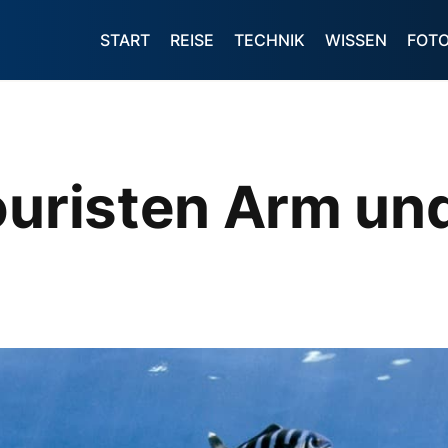
START
REISE
TECHNIK
WISSEN
FOT
ouristen Arm un