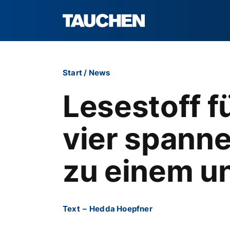
Start
/
News
Lesestoff f
vier span
zu einem u
Text
–
Hedda Hoepfner