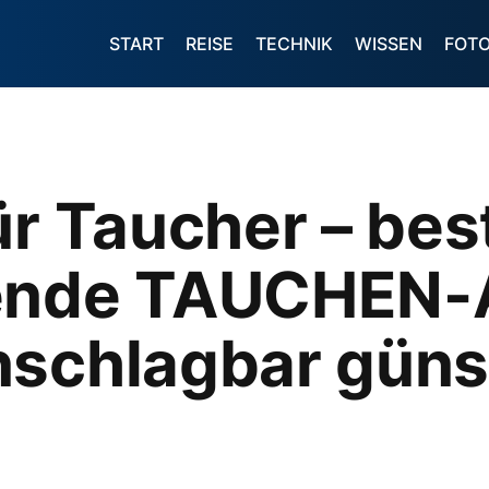
START
REISE
TECHNIK
WISSEN
FOT
ür Taucher – bes
nende TAUCHEN
nschlagbar güns