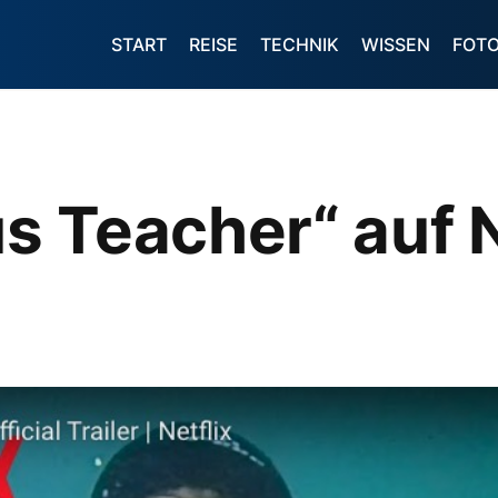
START
REISE
TECHNIK
WISSEN
FOT
 Teacher“ auf N