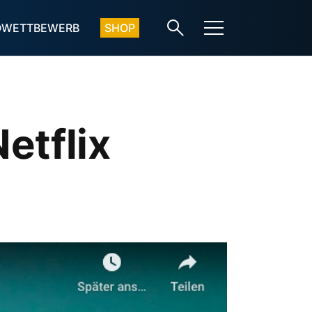
OWETTBEWERB
SHOP
etflix