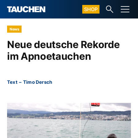
SHOP
News
Neue deutsche Rekorde
im Apnoetauchen
Text
–
Timo Dersch