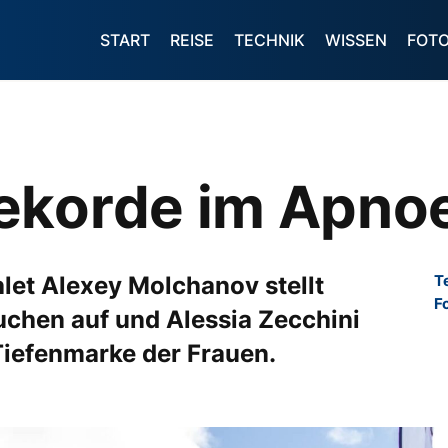
START
REISE
TECHNIK
WISSEN
FOT
ekorde im Apno
et Alexey Molchanov stellt
T
F
uchen auf und Alessia Zecchini
 Tiefenmarke der Frauen.