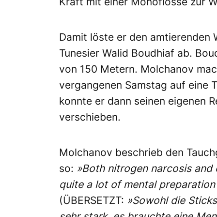
Kraft mit einer Monoflosse zur 
Damit löste er den amtierenden We
Tunesier Walid Boudhiaf ab. Boud
von 150 Metern. Molchanov mach
vergangenen Samstag auf eine Ti
konnte er dann seinen eigenen 
verschieben.
Molchanov beschrieb den Tauchg
so:
»Both
nitrogen narcosis and 
quite a lot of mental preparation
(ÜBERSETZT:
»Sowohl die Stick
sehr stark, es brauchte eine Me