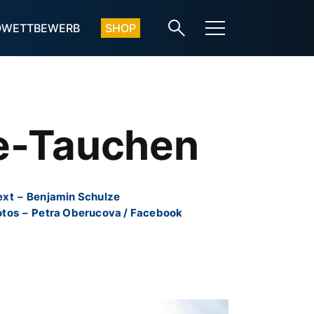
OWETTBEWERB
SHOP
e-Tauchen
ext
–
Benjamin Schulze
otos
–
Petra Oberucova / Facebook