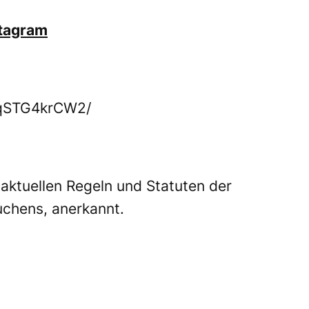
stagram
CqSTG4krCW2/
ktuellen Regeln und Statuten der
chens, anerkannt.