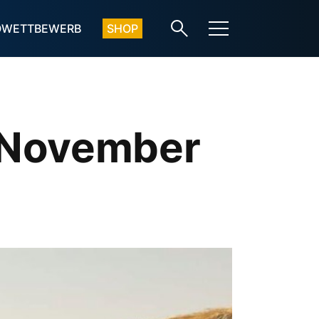
OWETTBEWERB
SHOP
 November