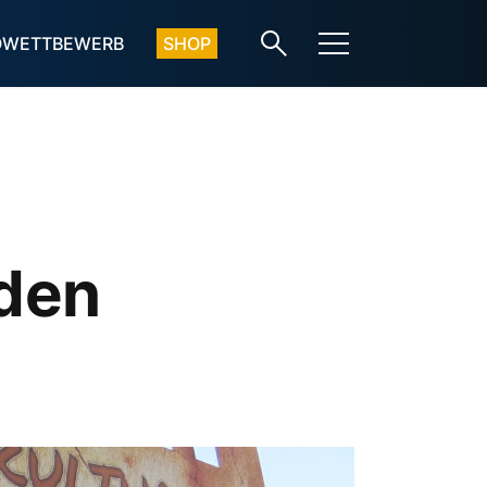
OWETTBEWERB
SHOP
rden