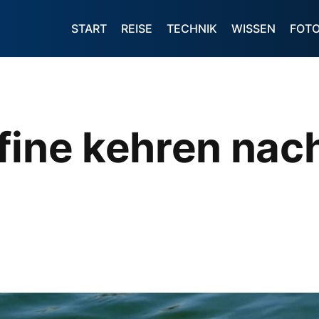
START
REISE
TECHNIK
WISSEN
FOT
lfine kehren na