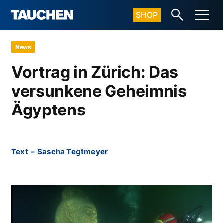
SHOP
News
Vortrag in Zürich: Das
versunkene Geheimnis
Ägyptens
Text
–
Sascha Tegtmeyer