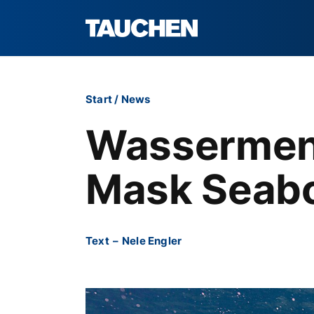
Start
/
News
Wassermens
Mask Seabo
Text
–
Nele Engler