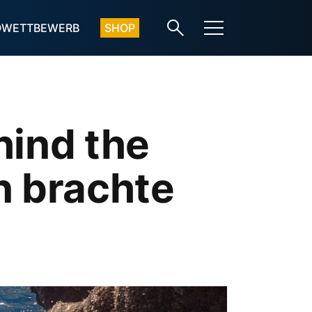
OWETTBEWERB
SHOP
ind the
 brachte