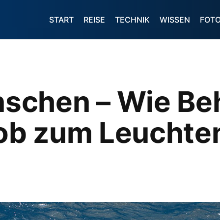
START
REISE
TECHNIK
WISSEN
FOT
chen – Wie Beh
b zum Leuchten