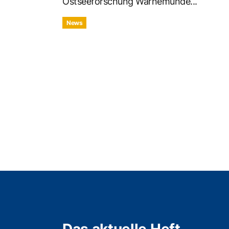
Ostseeforschung Warnemünde...
News
Das aktuelle Heft