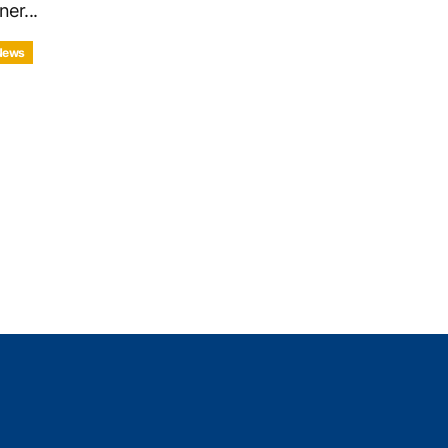
ner...
News