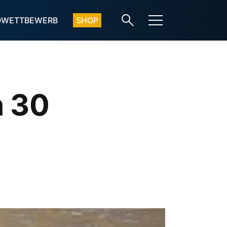
OWETTBEWERB
SHOP
h 30