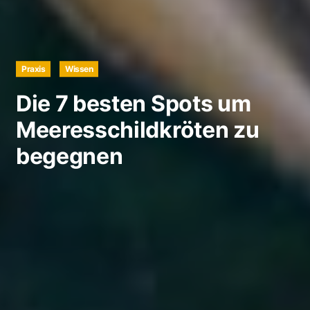
Praxis
Wissen
Die 7 besten Spots um
Meeresschildkröten zu
begegnen