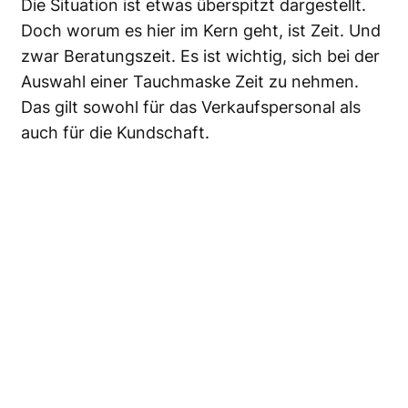
Die Situation ist etwas überspitzt dargestellt.
Doch worum es hier im Kern geht, ist Zeit. Und
zwar Beratungszeit. Es ist wichtig, sich bei der
Auswahl einer Tauchmaske Zeit zu nehmen.
Das gilt sowohl für das Verkaufspersonal als
auch für die Kundschaft.
Natürlich ist es essentiell, dass die Tauchmaske
dicht ist. Doch mit dem sogenannten Saug-
Test kann man das nur teilweise feststellen.
Denn wenn man eine Tauchmaske fest genug
ansaugt, ist fast jedes Modell auf jedem
Gesicht irgendwie dicht. Das heißt aber noch
lange nicht, dass sie bequem und dicht ist.