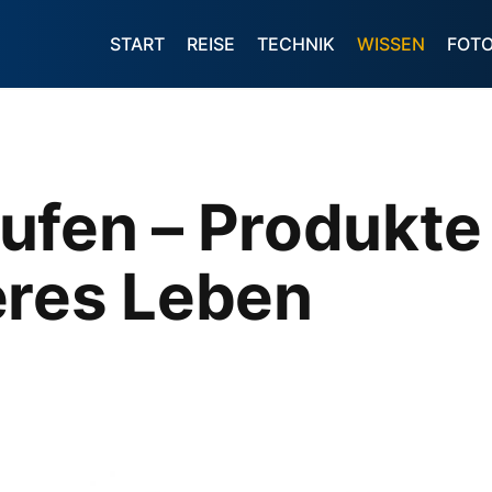
START
REISE
TECHNIK
WISSEN
FOT
fen – Produkte 
eres Leben