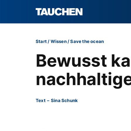
Start
/
Wissen
/
Save the ocean
Bewusst kau
nachhaltig
Text
–
Sina Schunk