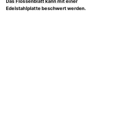
Das Flossenblatt kann mit einer
Edelstahlplatte beschwert werden.
Ohne die Platte besitzt die Flossen positiven
Auftrieb, mit ihr ist sie neutral.