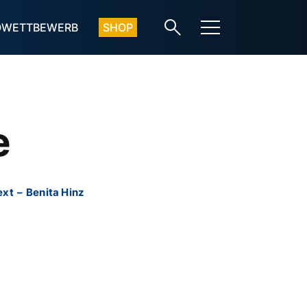
OWETTBEWERB
SHOP
e
ext
–
Benita Hinz