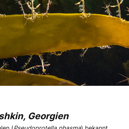
shkin, Georgien
len (
Pseudoprotella phasma
) bekannt,