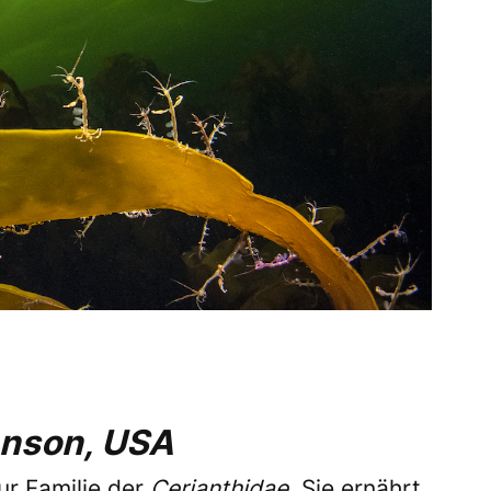
hnson, USA
r Familie der
Cerianthidae
. Sie ernährt