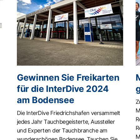
Gewinnen Sie Freikarten
für die InterDive 2024
am Bodensee
Z
M
Die InterDive Friedrichshafen versammelt
R
jedes Jahr Tauchbegeisterte, Aussteller
R
und Experten der Tauchbranche am
M
wunderschönen Bodensee. Tauchen Sie