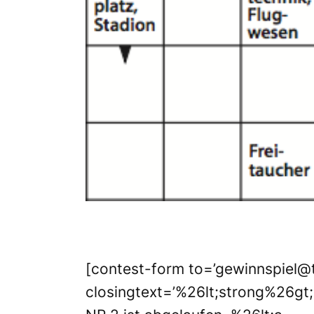
[contest-form to=’gewinnspiel@
closingtext=’%26lt;strong%26gt;