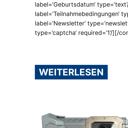
label=’Geburtsdatum‘ type=’text’/
label=’Teilnahmebedingungen‘ typ
label=’Newsletter‘ type=’newslet
type=’captcha‘ required=’1’/][/c
WEITERLESEN