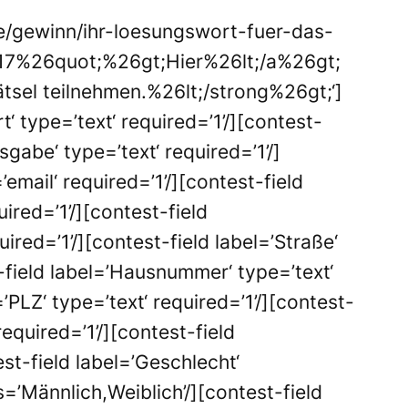
e/gewinn/ihr-loesungswort-fuer-das-
17%26quot;%26gt;Hier%26lt;/a%26gt;
sel teilnehmen.%26lt;/strong%26gt;‘]
‘ type=’text‘ required=’1’/][contest-
gabe‘ type=’text‘ required=’1’/]
’email‘ required=’1’/][contest-field
ired=’1’/][contest-field
ired=’1’/][contest-field label=’Straße‘
t-field label=’Hausnummer‘ type=’text‘
=’PLZ‘ type=’text‘ required=’1’/][contest-
required=’1’/][contest-field
est-field label=’Geschlecht‘
=’Männlich,Weiblich’/][contest-field