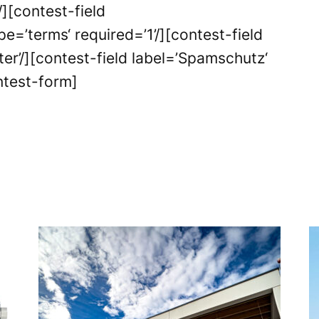
][contest-field
e=’terms‘ required=’1’/][contest-field
ter’/][contest-field label=’Spamschutz‘
ontest-form]