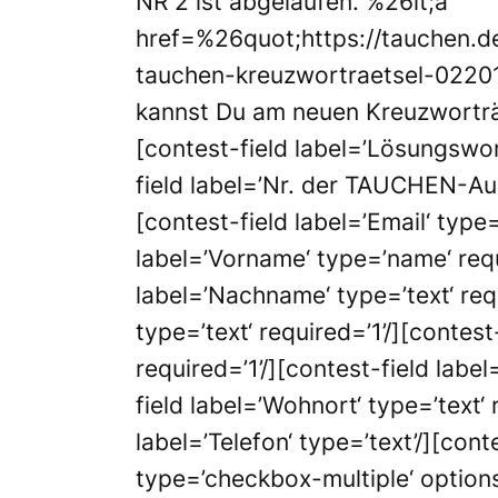
NR 2 ist abgelaufen. %26lt;a
href=%26quot;https://tauchen.d
tauchen-kreuzwortraetsel-0220
kannst Du am neuen Kreuzworträt
[contest-field label=’Lösungswort
field label=’Nr. der TAUCHEN-Aus
[contest-field label=’Email‘ type=
label=’Vorname‘ type=’name‘ requ
label=’Nachname‘ type=’text‘ requ
type=’text‘ required=’1’/][contes
required=’1’/][contest-field label
field label=’Wohnort‘ type=’text‘ 
label=’Telefon‘ type=’text’/][cont
type=’checkbox-multiple‘ options