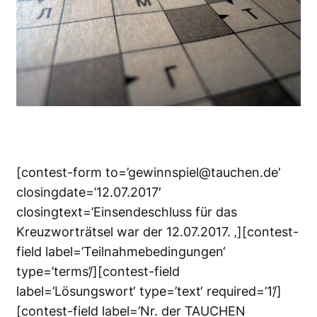
[contest-form to=’gewinnspiel@tauchen.de‘
closingdate=’12.07.2017′
closingtext=’Einsendeschluss für das
Kreuzworträtsel war der 12.07.2017. ‚][contest-
field label=’Teilnahmebedingungen‘
type=’terms’/][contest-field
label=’Lösungswort‘ type=’text‘ required=’1’/]
[contest-field label=’Nr. der TAUCHEN