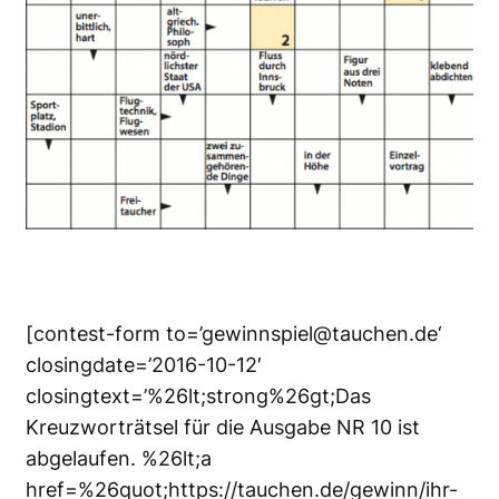
[contest-form to=’gewinnspiel@tauchen.de‘
closingdate=’2016-10-12′
closingtext=’%26lt;strong%26gt;Das
Kreuzworträtsel für die Ausgabe NR 10 ist
abgelaufen. %26lt;a
href=%26quot;https://tauchen.de/gewinn/ihr-