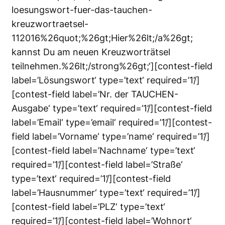
loesungswort-fuer-das-tauchen-
kreuzwortraetsel-
112016%26quot;%26gt;Hier%26lt;/a%26gt;
kannst Du am neuen Kreuzworträtsel
teilnehmen.%26lt;/strong%26gt;‘][contest-field
label=’Lösungswort‘ type=’text‘ required=’1’/]
[contest-field label=’Nr. der TAUCHEN-
Ausgabe‘ type=’text‘ required=’1’/][contest-field
label=’Email‘ type=’email‘ required=’1’/][contest-
field label=’Vorname‘ type=’name‘ required=’1’/]
[contest-field label=’Nachname‘ type=’text‘
required=’1’/][contest-field label=’Straße‘
type=’text‘ required=’1’/][contest-field
label=’Hausnummer‘ type=’text‘ required=’1’/]
[contest-field label=’PLZ‘ type=’text‘
required=’1’/][contest-field label=’Wohnort‘