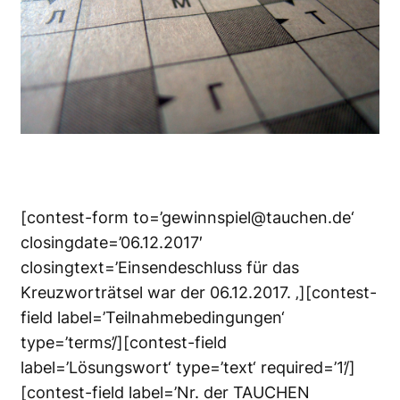
[contest-form to=’gewinnspiel@tauchen.de‘
closingdate=’06.12.2017′
closingtext=’Einsendeschluss für das
Kreuzworträtsel war der 06.12.2017. ‚][contest-
field label=’Teilnahmebedingungen‘
type=’terms’/][contest-field
label=’Lösungswort‘ type=’text‘ required=’1’/]
[contest-field label=’Nr. der TAUCHEN