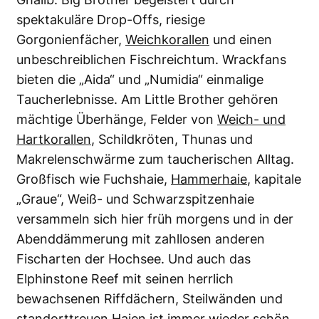
spektakuläre Drop-Offs, riesige
Gorgonienfächer,
Weichkorallen
und einen
unbeschreiblichen Fischreichtum. Wrackfans
bieten die „Aida“ und „Numidia“ einmalige
Taucherlebnisse. Am Little Brother gehören
mächtige Überhänge, Felder von
Weich- und
Hartkorallen
, Schildkröten, Thunas und
Makrelenschwärme zum taucherischen Alltag.
Großfisch wie Fuchshaie,
Hammerhaie
, kapitale
„Graue“, Weiß- und Schwarzspitzenhaie
versammeln sich hier früh morgens und in der
Abenddämmerung mit zahllosen anderen
Fischarten der Hochsee. Und auch das
Elphinstone Reef mit seinen herrlich
bewachsenen Riffdächern, Steilwänden und
standorttreuen Haien ist immer wieder schön