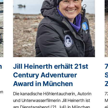
n
Jill Heinerth erhält 21st
Century Adventurer
Award in München
en
Die kanadische Höhlentaucherin, Autorin
7
und Unterwasserfilmerin Jill Heinerth ist
M
am Dienstagabend (21. Juli) in München
e