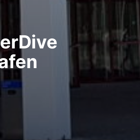
terDive
hafen