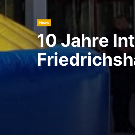
News
10 Jahre In
Friedrichs