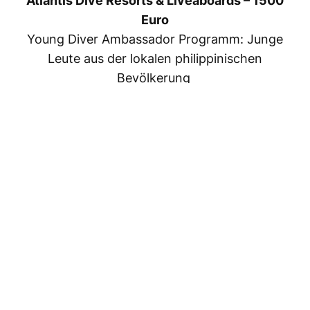
Atlantis Dive Resorts & Liveaboards – 1500
Euro
Young Diver Ambassador Programm: Junge
Leute aus der lokalen philippinischen
Bevölkerung
erhalten eine Tauchausbildung und werden für
Umweltthemen sensibilisiert.
https://atlantishotel.com/the-young-
ambassador-program/
Tiwi Turtle Police (1500 Euro)
Schutz von Meeresschildkröten unter
Einbindung der lokalen Bevölkerung in Kenia
http://maishamadrugadafoundation.org
Blue Bay Divers – 750 Euro