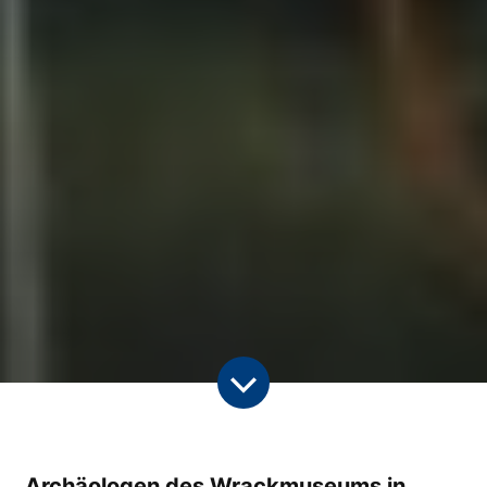
Archäologen des Wrackmuseums in