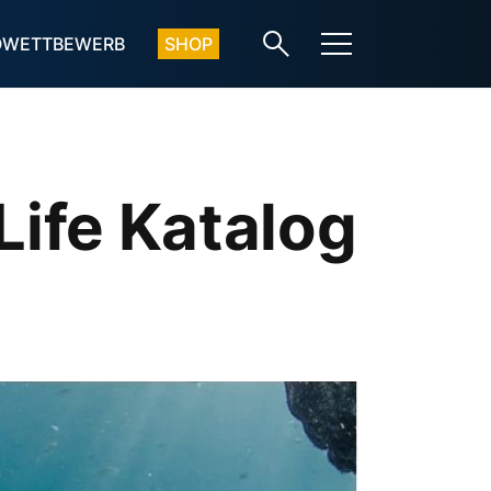
OWETTBEWERB
SHOP
ife Katalog