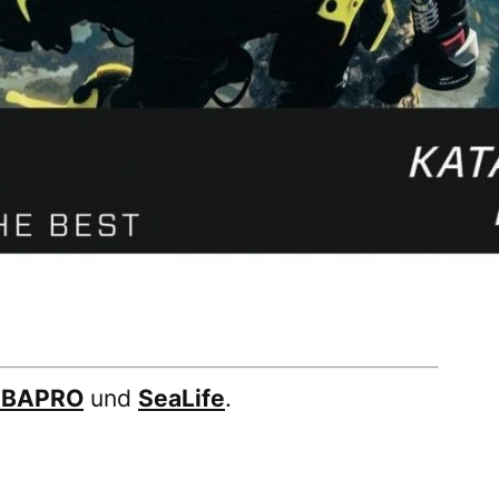
UBAPRO
und
SeaLife
.