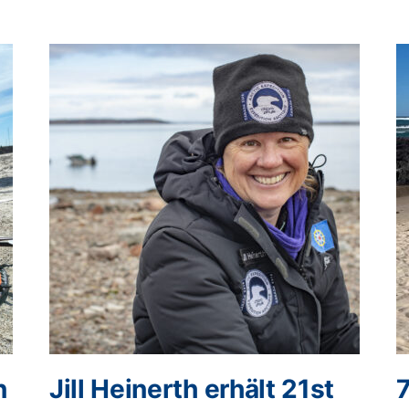
n
Jill Heinerth erhält 21st