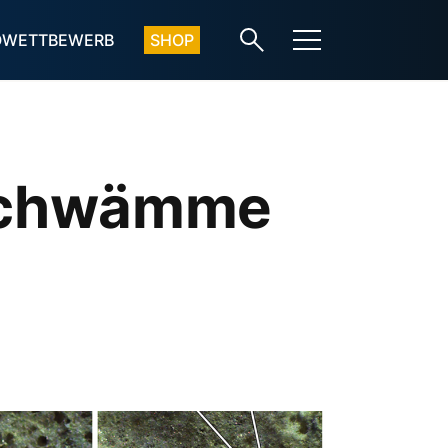
OWETTBEWERB
SHOP
 Schwämme