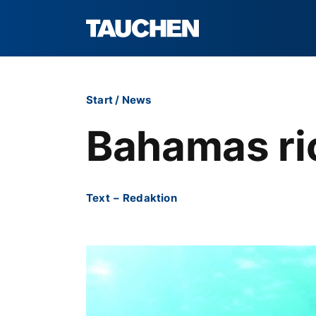
Start
/
News
Bahamas ri
Text
–
Redaktion