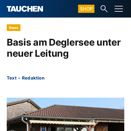
SHOP
News
Basis am Deglersee unter
neuer Leitung
Text
–
Redaktion