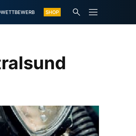
OWETTBEWERB
SHOP
tralsund