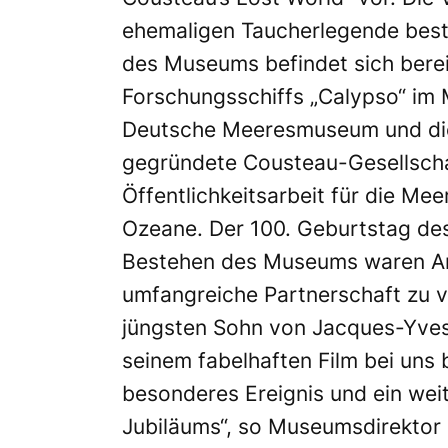
ehemaligen Taucherlegende best
des Museums befindet sich berei
Forschungsschiffs „Calypso“ im
Deutsche Meeresmuseum und di
gegründete Cousteau-Gesellscha
Öffentlichkeitsarbeit für die Me
Ozeane. Der 100. Geburtstag de
Bestehen des Museums waren Anf
umfangreiche Partnerschaft zu ve
jüngsten Sohn von Jacques-Yves
seinem fabelhaften Film bei uns 
besonderes Ereignis und ein we
Jubiläums“, so Museumsdirektor 