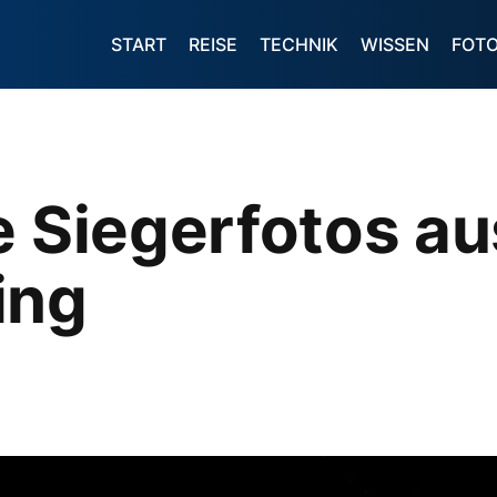
START
REISE
TECHNIK
WISSEN
FOT
e Siegerfotos a
ing