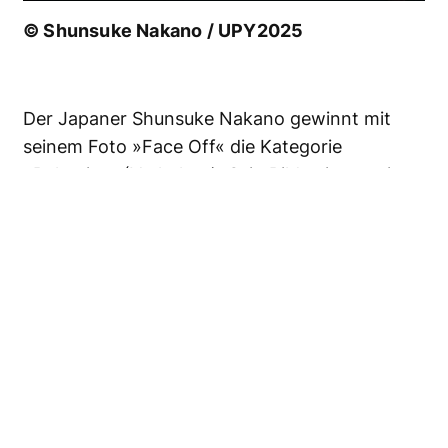
© Shunsuke Nakano / UPY2025
Der Japaner Shunsuke Nakano gewinnt mit
seinem Foto »Face Off« die Kategorie
»Behavior« (Verhalten). Sein Bild zeigt zwei
außergewöhnlich aussehende männliche Asian
Sheepshead Wrasse (Asiatische Schafkopf-
Lippfisch,
Bodianus reticulatus
) , die um die
Fortpflanzungsrechte kämpfen. »Der Harem-
König auf der rechten Seite ist über 30 Jahre
alt«, erklärt Nakano.