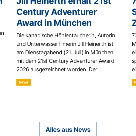
n
Jill Heinerth erhält 21st
Century Adventurer
Award in München
en
Die kanadische Höhlentaucherin, Autorin
7
und Unterwasserfilmerin Jill Heinerth ist
M
am Dienstagabend (21. Juli) in München
e
mit dem 21st Century Adventurer Award
s
2026 ausgezeichnet worden. Der...
ei
News
Alles aus News