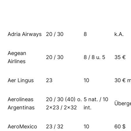
Adria Airways
20 / 30
8
k.A.
Aegean
20 / 30
8 / 8 u. 5
35 €
Airlines
Aer Lingus
23
10
30 € m
Aerolineas
20 / 30 (40) o.
5 nat. / 10
Überg
Argentinas
2×23 / 2×32
int.
AeroMexico
23 / 32
10
60 $