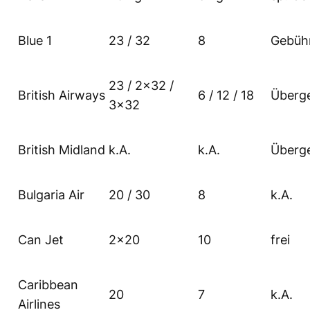
Blue 1
23 / 32
8
Gebüh
23 / 2×32 /
British Airways
6 / 12 / 18
Überg
3×32
British Midland
k.A.
k.A.
Überg
Bulgaria Air
20 / 30
8
k.A.
Can Jet
2×20
10
frei
Caribbean
20
7
k.A.
Airlines