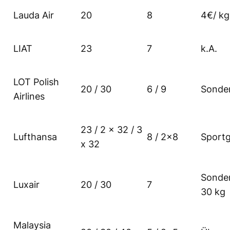
Lauda Air
20
8
4€/ kg
LIAT
23
7
k.A.
LOT Polish
20 / 30
6 / 9
Sonde
Airlines
23 / 2 x 32 / 3
Lufthansa
8 / 2×8
Sport
x 32
Sonder
Luxair
20 / 30
7
30 kg
Malaysia