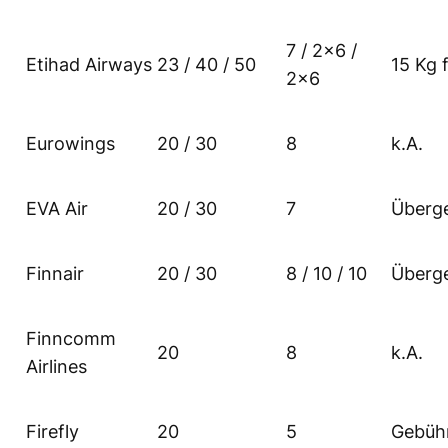
7 / 2×6 /
Etihad Airways
23 / 40 / 50
15 Kg f
2×6
Eurowings
20 / 30
8
k.A.
EVA Air
20 / 30
7
Überg
Finnair
20 / 30
8 / 10 / 10
Überg
Finncomm
20
8
k.A.
Airlines
Firefly
20
5
Gebüh