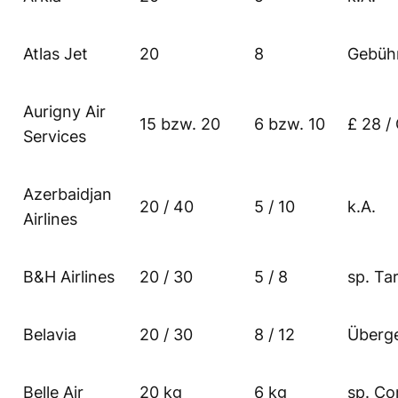
Atlas Jet
20
8
Gebüh
Aurigny Air
15 bzw. 20
6 bzw. 10
£ 28 /
Services
Azerbaidjan
20 / 40
5 / 10
k.A.
Airlines
B&H Airlines
20 / 30
5 / 8
sp. Tar
Belavia
20 / 30
8 / 12
Überg
Belle Air
20 kg
6 kg
sp. Co