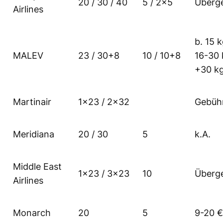
20 / 30 / 40
5 / 2×5
Überg
Airlines
b. 15 
MALEV
23 / 30+8
10 / 10+8
16-30 
+30 kg
Martinair
1×23 / 2×32
Gebüh
Meridiana
20 / 30
5
k.A.
Middle East
1×23 / 3×23
10
Überg
Airlines
Monarch
20
5
9-20 €