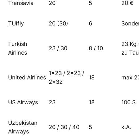
Transavia
20
5
20 €
TUIfly
20 (30)
6
Sonde
Turkish
23 Kg f
23 / 30
8 / 10
Airlines
zu Tau
1×23 / 2×23 /
United Airlines
18
max 2
2×32
US Airways
23
18
100 $
Uzbekistan
20 / 30 / 40
5
k.A.
Airways