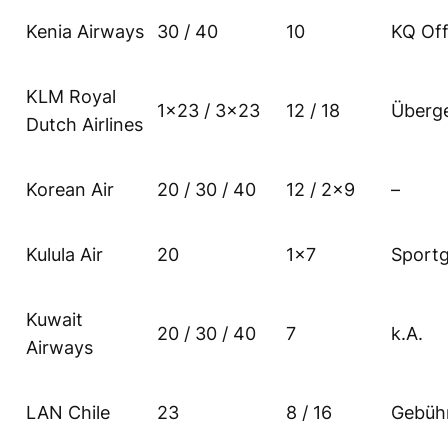
Kenia Airways
30 / 40
10
KQ Off
KLM Royal
1×23 / 3×23
12 / 18
Überg
Dutch Airlines
Korean Air
20 / 30 / 40
12 / 2×9
–
Kulula Air
20
1×7
Sport
Kuwait
20 / 30 / 40
7
k.A.
Airways
LAN Chile
23
8 / 16
Gebüh