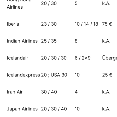
20 / 30
5
k.A.
Airlines
Iberia
23 / 30
10 / 14 / 18
75 €
Indian Airlines
25 / 35
8
k.A.
Icelandair
20 / 30 / 30
6 / 2×9
Überg
Icelandexpress
20 ; USA 30
10
25 €
Iran Air
30 / 40
4
k.A.
Japan Airlines
20 / 30 / 40
10
k.A.