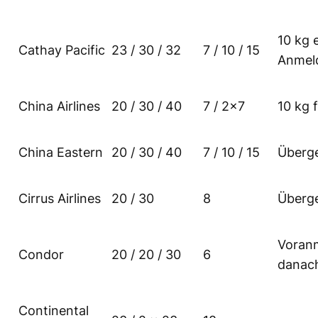
10 kg 
Cathay Pacific
23 / 30 / 32
7 / 10 / 15
Anmel
China Airlines
20 / 30 / 40
7 / 2×7
10 kg 
China Eastern
20 / 30 / 40
7 / 10 / 15
Überg
Cirrus Airlines
20 / 30
8
Überg
Voranm
Condor
20 / 20 / 30
6
danac
Continental