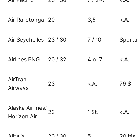
Air Rarotonga
20
3,5
k.A.
Air Seychelles
23 / 30
7 / 10
Sport
Airlines PNG
20 / 32
4 o. 7
k.A.
AirTran
23
k.A.
79 $
Airways
Alaska Airlines/
23
1 St.
k.A.
Horizon Air
Alitalia
20 / 30
5
20 bis