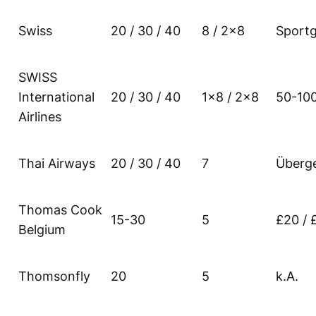
Swiss
20 / 30 / 40
8 / 2×8
Sport
SWISS
International
20 / 30 / 40
1×8 / 2×8
50-10
Airlines
Thai Airways
20 / 30 / 40
7
Überg
Thomas Cook
15-30
5
£20 / 
Belgium
Thomsonfly
20
5
k.A.