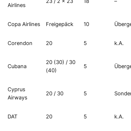
23 / 2 x 23
18
–
Airlines
Copa Airlines
Freigepäck
10
Überg
Corendon
20
5
k.A.
20 (30) / 30
Cubana
5
Überg
(40)
Cyprus
20 / 30
5
Sonde
Airways
DAT
20
5
k.A.