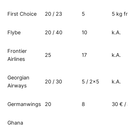
First Choice
20 / 23
5
5 kg fr
Flybe
20 / 40
10
k.A.
Frontier
25
17
k.A.
Airlines
Georgian
20 / 30
5 / 2×5
k.A.
Airways
Germanwings
20
8
30 € /
Ghana