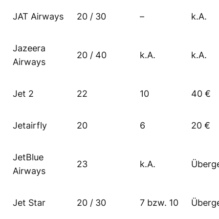
JAT Airways
20 / 30
–
k.A.
Jazeera
20 / 40
k.A.
k.A.
Airways
Jet 2
22
10
40 €
Jetairfly
20
6
20 €
JetBlue
23
k.A.
Überg
Airways
Jet Star
20 / 30
7 bzw. 10
Überg