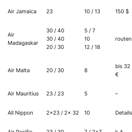
Air Jamaica
23
10 / 13
150 $
30 / 40
5 / 7
Air
30 / 40
10
route
Madagaskar
20 / 30
12 / 18
bis 32
Air Malta
20 / 30
8
€
Air Mauritius
23 / 23
5
–
All Nippon
2×23 / 2x 32
10
Details
Air Pacific
23 / 30
7 / 2×7
k.A.