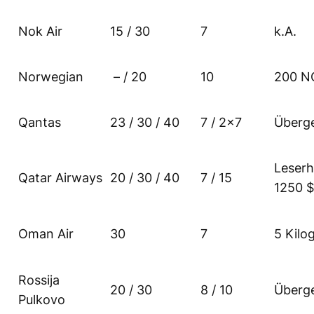
Nok Air
15 / 30
7
k.A.
Norwegian
– / 20
10
200 N
Qantas
23 / 30 / 40
7 / 2×7
Überg
Leserh
Qatar Airways
20 / 30 / 40
7 / 15
1250 $
Oman Air
30
7
5 Kil
Rossija
20 / 30
8 / 10
Überg
Pulkovo