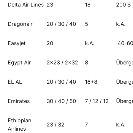
Delta Air Lines
23
18
200 $
Dragonair
20 / 30 / 40
5
k.A.
Easyjet
20
k.A.
40-60
Egypt Air
2×23 / 2×32
8
Überg
EL AL
20 / 30 / 40
16+8
Überg
Emirates
30 / 40 / 50
7 / 12 / 12
Überg
Ethiopian
23 / 32
7
k.A.
Airlines