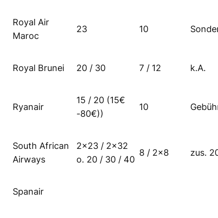
Royal Air
23
10
Sonde
Maroc
Royal Brunei
20 / 30
7 / 12
k.A.
15 / 20 (15€
Ryanair
10
Gebüh
-80€))
South African
2×23 / 2×32
8 / 2×8
zus. 20
Airways
o. 20 / 30 / 40
Spanair