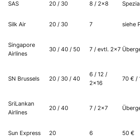
SAS
20 / 30
8 / 2×8
Spezia
Silk Air
20 / 30
7
siehe 
Singapore
30 / 40 / 50
7 / evtl. 2×7
Überg
Airlines
6 / 12 /
SN Brussels
20 / 30 / 40
70 € /
2×16
SriLankan
20 / 40
7 / 2×7
Überg
Airlines
Sun Express
20
6
50 €