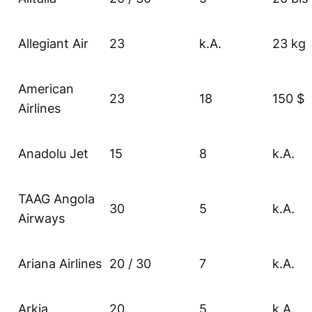
Allegiant Air
23
k.A.
23 kg
American
23
18
150 $
Airlines
Anadolu Jet
15
8
k.A.
TAAG Angola
30
5
k.A.
Airways
Ariana Airlines
20 / 30
7
k.A.
Arkia
20
5
k.A.