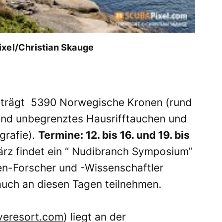
ixel/Christian Skauge
eträgt
5390 Norwegische Kronen (rund
und unbegrenztes Hausrifftauchen und
grafie).
Termine: 12. bis 16.
und 19. bis
rz findet ein “ Nudibranch Symposium“
en-Forscher und -Wissenschaftler
auch an diesen Tagen teilnehmen.
veresort.com
) liegt an der