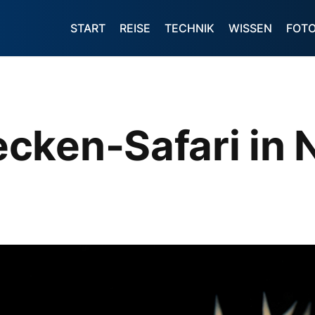
START
REISE
TECHNIK
WISSEN
FOT
cken-Safari in