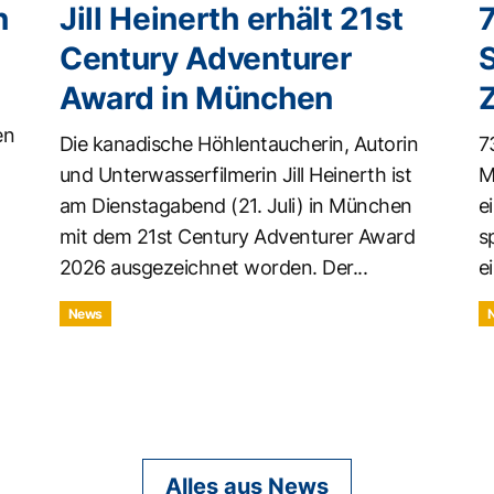
n
Jill Heinerth erhält 21st
Century Adventurer
Award in München
en
Die kanadische Höhlentaucherin, Autorin
7
und Unterwasserfilmerin Jill Heinerth ist
M
am Dienstagabend (21. Juli) in München
e
mit dem 21st Century Adventurer Award
s
2026 ausgezeichnet worden. Der...
ei
News
Alles aus News