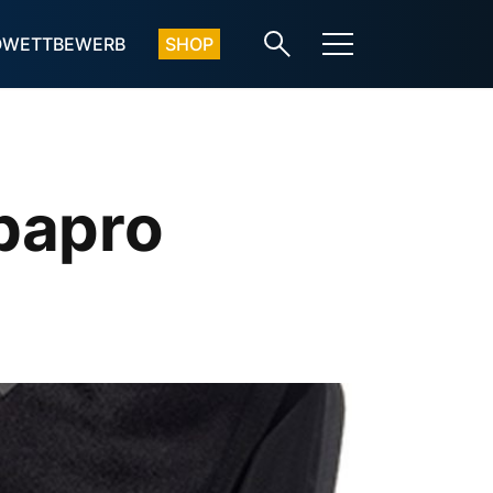
OWETTBEWERB
SHOP
bapro