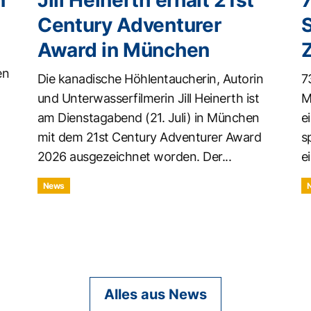
n
Jill Heinerth erhält 21st
Century Adventurer
Award in München
en
Die kanadische Höhlentaucherin, Autorin
7
und Unterwasserfilmerin Jill Heinerth ist
M
am Dienstagabend (21. Juli) in München
e
mit dem 21st Century Adventurer Award
s
2026 ausgezeichnet worden. Der...
ei
News
Alles aus News