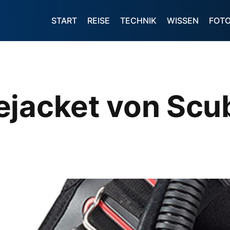
START
REISE
TECHNIK
WISSEN
FOT
ejacket von Scu