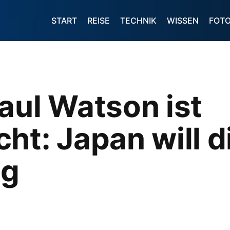
START
REISE
TECHNIK
WISSEN
FOT
aul Watson ist
ht: Japan will d
ng