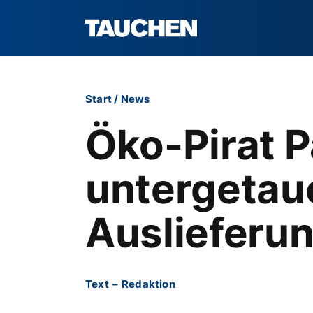
Start
/
News
Öko-Pirat P
untergetauc
Auslieferu
Text
–
Redaktion