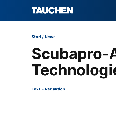
Start
/
News
Scubapro-A
Technologi
Text
–
Redaktion